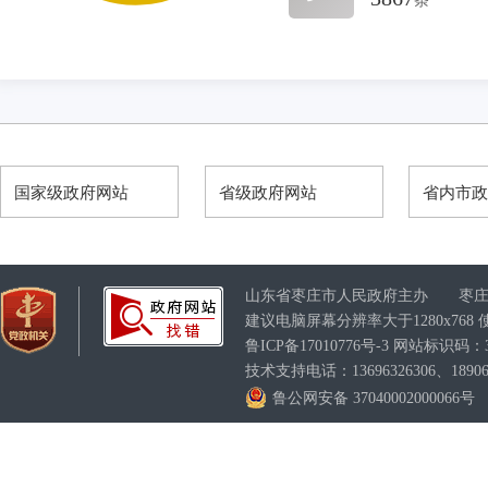
条
国家级政府网站
省级政府网站
省内市
山东省枣庄市人民政府主办 枣庄
建议电脑屏幕分辨率大于1280x76
鲁ICP备17010776号-3
网站标识码：370
技术支持电话：13696326306、189063
鲁公网安备 37040002000066号