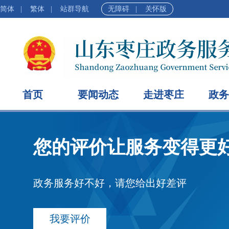
简体
|
繁体
|
站群导航
无障碍
|
关怀版
首页
要闻动态
走进枣庄
政务
您的评价让服务变得更
政务服务好不好，请您给出好差评
我要评价