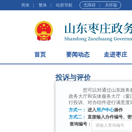
简体
|
繁体
|
站群导航
无障碍
|
关怀版
首页
要闻动态
走进枣庄
投诉与评价
您可以对通过山东政务
政务大厅和实体服务大厅（窗
行投诉、对办结件进行满意度
方式一：
进入
用户中心
操作
方式二：
直接输入办件编号、密
查询编号：