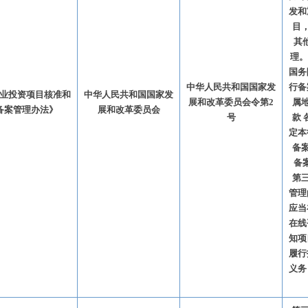
发和
目
其
理。
国务
中华人民共和国国家发
行备
业投资项目核准和
中华人民共和国国家发
展和改革委员会令第2
属
备案管理办法》
展和改革委员会
号
款
定本
备
备
第
管理
应当
在线
知项
履行
义务