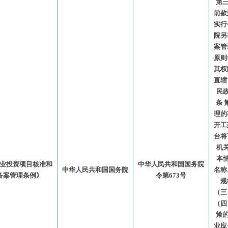
第三
前款
实行
院另
案管
原则
其权
直辖
民
条 
理的
开工
台将
机
本
业投资项目核准和
中华人民共和国国务院
中华人民共和国国务院
名称
备案管理条例》
令第673号
规
（三
（四
策的
业应