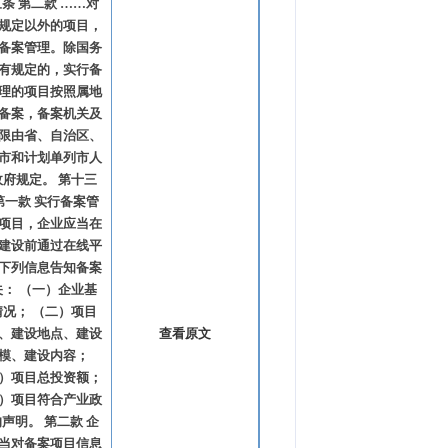
条 第二款 ……对
规定以外的项目，
备案管理。除国务
有规定的，实行备
理的项目按照属地
备案，备案机关及
限由省、自治区、
市和计划单列市人
政府规定。 第十三
第一款 实行备案管
项目，企业应当在
建设前通过在线平
下列信息告知备案
关： （一）企业基
情况； （二）项目
、建设地点、建设
查看原文
模、建设内容；
）项目总投资额；
）项目符合产业政
声明。 第二款 企
当对备案项目信息