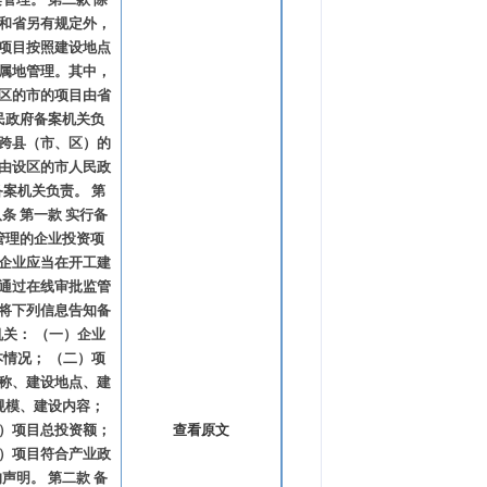
和省另有规定外，
项目按照建设地点
属地管理。其中，
区的市的项目由省
民政府备案机关负
跨县（市、区）的
由设区的市人民政
备案机关负责。 第
条 第一款 实行备
管理的企业投资项
企业应当在开工建
通过在线审批监管
将下列信息告知备
机关： （一）企业
本情况； （二）项
称、建设地点、建
规模、建设内容；
）项目总投资额；
查看原文
）项目符合产业政
声明。 第二款 备