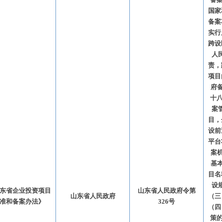
国家
备案
实行
跨设
人
责，
项目
府
十八
案
目，
设前
平台
案
基
目名
设
东省企业投资项目
山东省人民政府令第
山东省人民政府
（三
准和备案办法》
326号
（四
策的