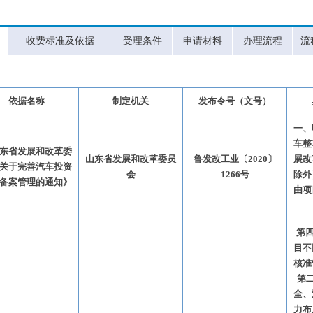
收费标准及依据
受理条件
申请材料
办理流程
流
依据名称
制定机关
发布令号（文号）
一、
车整
东省发展和改革委
山东省发展和改革委员
鲁发改工业〔2020〕
展改
关于完善汽车投资
会
1266号
除外
备案管理的通知》
由项
第四
目不
核准
第
全、
力布