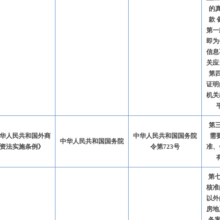
的
款
第一
即为
信息
关应
第
证明
机关
第
华人民共和国外商
中华人民共和国国务院
需
中华人民共和国国务院
资法实施条例》
令第723号
准、
第七
核准
以外
房地
备案