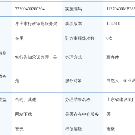
37300400200304
实施编码
11370400MB285
枣庄市行政审批服务局
事项版本
12424.0
在用
到办事现场次数
0次
特别
实行告知承诺办理：是
办理方式
联办件
政务
是
服务对象
自然人、企业
类型
合同、其他
办理结果名称
山东省建设项
网站下载
是否存在中介服务
否
暂无
行使层级
市级