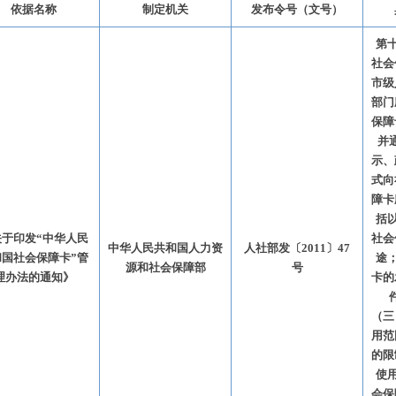
依据名称
制定机关
发布令号（文号）
第
社会
市级
部门
保障
并
示、
式向
障卡
括
关于印发“中华人民
社会
中华人民共和国人力资
人社部发〔2011〕47
和国社会保障卡”管
途
源和社会保障部
号
理办法的通知》
卡的
（三
用范
的限
使
会保