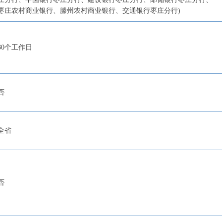
枣庄农村商业银行、滕州农村商业银行、交通银行枣庄分行)
30个工作日
否
全省
否