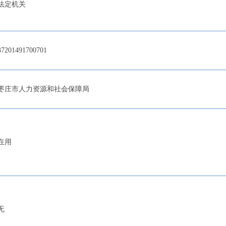
法定机关
37201491700701
枣庄市人力资源和社会保障局
在用
无