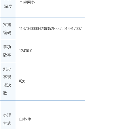
全程网办
深度
实施
11370400004236352E3372014917007
编码
事项
12430.0
版本
到办
事现
0次
场次
数
办理
自办件
方式