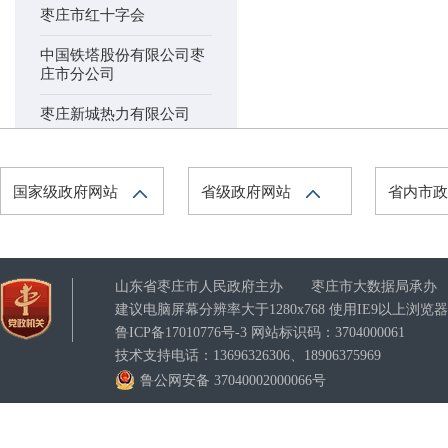
枣庄市红十字会
中国铁塔股份有限公司枣
庄市分公司
枣庄新城热力有限公司
枣庄市薛城区鸿阳热力有
限公司
国家级政府网站
省级政府网站
省内市
枣庄华润燃气有限责任公
司
枣庄市汇泉供水有限责任
山东省枣庄市人民政府主办 枣庄市大数据局承办
公司
建议电脑屏幕分辨率大于1280x768 使用IE9以上浏
山东晟润供水有限公司
鲁ICP备17010776号-3
网站标识码：3704000061
技术支持电话：13696326306、18906375969
中共枣庄市委办公室
鲁公网安备 37040002000066号
中共枣庄市委统一战线工
作部