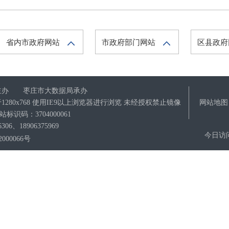
省内市政府网站
市政府部门网站
区县政
主办 枣庄市大数据局承办
280x768 使用IE9以上浏览器进行浏览 未经授权禁止镜像
网站地图
站标识码：3704000061
6、18906375969
今日访
000066号