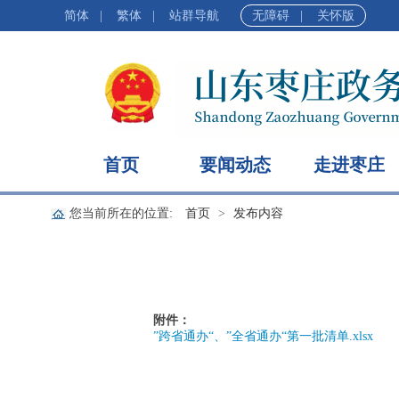
简体
|
繁体
|
站群导航
无障碍
|
关怀版
首页
要闻动态
走进枣庄
您当前所在的位置:
首页
发布内容
附件：
”跨省通办“、”全省通办“第一批清单.xlsx