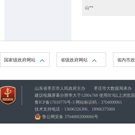
山**
枣庄市气象局
枣庄市能源局
枣庄市商务局
枣庄市统计局
枣庄市人民防空办公室
国家级政府网站
省级政府网站
省内市
枣庄市城乡水务局
山东省枣庄市人民政府主办 枣庄市大数据局承办
建议电脑屏幕分辨率大于1280x768 使用IE9以上浏
鲁ICP备17010776号-3
网站标识码：3704000061
技术支持电话：13696326306、18906375969
鲁公网安备 37040002000066号