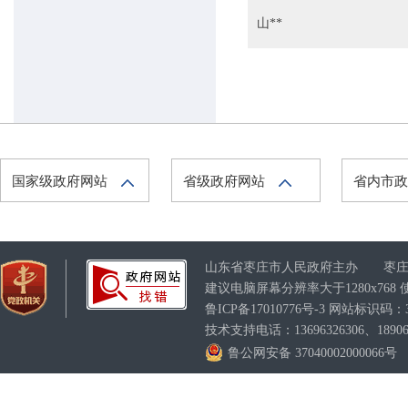
山**
枣庄市气象局
枣庄市能源局
枣庄市商务局
枣庄市统计局
枣庄市人民防空办公室
国家级政府网站
省级政府网站
省内市
枣庄市城乡水务局
山东省枣庄市人民政府主办 枣庄
建议电脑屏幕分辨率大于1280x76
鲁ICP备17010776号-3
网站标识码：370
技术支持电话：13696326306、189063
鲁公网安备 37040002000066号