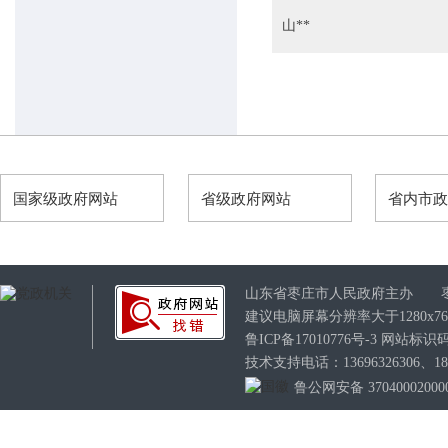
山**
枣庄市气象局
枣庄市能源局
枣庄市商务局
枣庄市统计局
枣庄市人民防空办公室
国家级政府网站
省级政府网站
省内市
枣庄市城乡水务局
山东省枣庄市人民政府主办 
建议电脑屏幕分辨率大于1280x7
鲁ICP备17010776号-3
网站标识码：3
技术支持电话：13696326306、189
鲁公网安备 37040002000