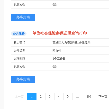
跑腿次数
0次
办事指南
单位
社会保险
参
保证明查询
打印
公共服务
权力部门
薛城区人力资源和社会保障局
办件类型
即办件
办理时限
1个工作日
跑腿次数
0次
办事指南
上一页
1
2
3
4
5
…
100
下一页